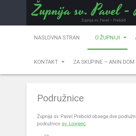
Župnija sv. Pavel -
Skip
to
content
Župnija sv. Pavel – Prebold
NASLOVNA STRAN
O ŽUPNIJI
KONTAKT
ZA SKUPINE – ANIN DOM
Podružnice
Župnija sv. Pavel Prebold obsega dve podružn
podružnico
sv. Lovrenc
.