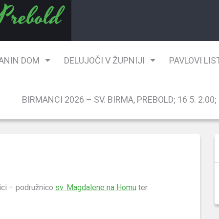
 Prebold
ANIN DOM
DELUJOČI V ŽUPNIJI
PAVLOVI LIS
BIRMANCI 2026 – SV. BIRMA, PREBOLD; 16 5. 2.00; G
ici – podružnico
sv. Magdalene na Homu
ter