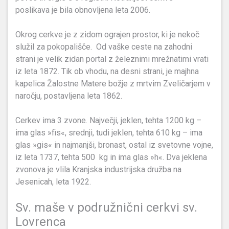
poslikava je bila obnovljena leta 2006.
Okrog cerkve je z zidom ograjen prostor, ki je nekoč
služil za pokopališče. Od vaške ceste na zahodni
strani je velik zidan portal z železnimi mrežnatimi vrati
iz leta 1872. Tik ob vhodu, na desni strani, je majhna
kapelica Žalostne Matere božje z mrtvim Zveličarjem v
naročju, postavljena leta 1862.
Cerkev ima 3 zvone. Največji, jeklen, tehta 1200 kg –
ima glas »fis«, srednji, tudi jeklen, tehta 610 kg – ima
glas »gis« in najmanjši, bronast, ostal iz svetovne vojne,
iz leta 1737, tehta 500 kg in ima glas »h«. Dva jeklena
zvonova je vlila Kranjska industrijska družba na
Jesenicah, leta 1922.
Sv. maše v podružnični cerkvi sv.
Lovrenca