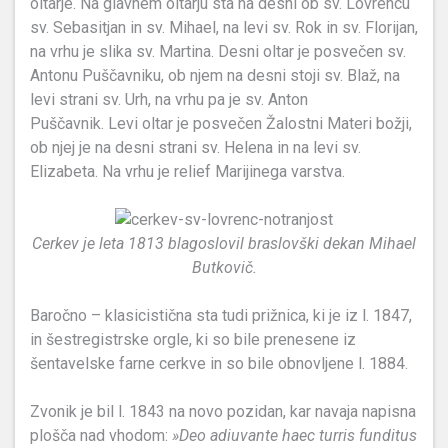
oltarje. Na glavnem oltarju sta na desni ob sv. Lovrencu
sv. Sebasitjan in sv. Mihael, na levi sv. Rok in sv. Florijan,
na vrhu je slika sv. Martina. Desni oltar je posvečen sv.
Antonu Puščavniku, ob njem na desni stoji sv. Blaž, na
levi strani sv. Urh, na vrhu pa je sv. Anton
Puščavnik. Levi oltar je posvečen Žalostni Materi božji,
ob njej je na desni strani sv. Helena in na levi sv.
Elizabeta. Na vrhu je relief Marijinega varstva.
Cerkev je leta 1813 blagoslovil braslovški dekan Mihael
Butkovič.
Baročno – klasicistična sta tudi prižnica, ki je iz l. 1847,
in šestregistrske orgle, ki so bile prenesene iz
šentavelske farne cerkve in so bile obnovljene l. 1884.
Zvonik je bil l. 1843 na novo pozidan, kar navaja napisna
plošča nad vhodom:
»Deo adiuvante haec turris funditus