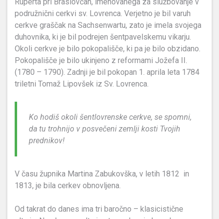
Ruperta pri Braslovčah, imenovanega za službovanje v
podružnični cerkvi sv. Lovrenca. Verjetno je bil varuh
cerkve graščak na Sachsenwartu, zato je imela svojega
duhovnika, ki je bil podrejen šentpavelskemu vikarju.
Okoli cerkve je bilo pokopališče, ki pa je bilo obzidano.
Pokopališče je bilo ukinjeno z reformami Jožefa II.
(1780 – 1790). Zadnji je bil pokopan 1. aprila leta 1784
triletni Tomaž Lipovšek iz Sv. Lovrenca.
Ko hodiš okoli šentlovrenske cerkve, se spomni,
da tu trohnijo v posvečeni zemlji kosti Tvojih
prednikov!
V času župnika Martina Zabukovška, v letih 1812 in
1813, je bila cerkev obnovljena.
Od takrat do danes ima tri baročno – klasicistične