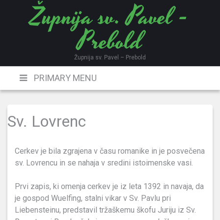
Župnija sv. Pavel -
Skip
to
Prebold
content
Župnija sv. Pavel – Prebold
PRIMARY MENU
Sv. Lovrenc
Cerkev je bila zgrajena v času romanike in je posvečena
sv. Lovrencu in se nahaja v sredini istoimenske vasi.
Prvi zapis, ki omenja cerkev je iz leta 1392 in navaja, da
je gospod Wuelfing, stalni vikar v Sv. Pavlu pri
Liebensteinu, predstavil tržaškemu škofu Juriju iz Sv.