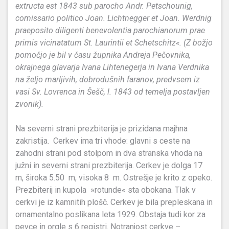
extructa est 1843 sub parocho Andr. Petschounig,
comissario politico Joan. Lichtnegger et Joan. Werdnig
praeposito diligenti benevolentia parochianorum prae
primis vicinatatum St. Laurintii et Schetschitz«. (Z božjo
pomočjo je bil v času župnika Andreja Pečovnika,
okrajnega glavarja Ivana Lihtenegerja in Ivana Verdnika
na željo marljivih, dobrodušnih faranov, predvsem iz
vasi Sv. Lovrenca in Šešč, l. 1843 od temelja postavljen
zvonik).
Na severni strani prezbiterija je prizidana majhna
zakristija. Cerkev ima tri vhode: glavni s ceste na
zahodni strani pod stolpom in dva stranska vhoda na
južni in severni strani prezbiterija. Cerkev je dolga 17
m, široka 5.50 m, visoka 8 m. Ostrešje je krito z opeko.
Prezbiterij in kupola »rotunde« sta obokana. Tlak v
cerkvi je iz kamnitih plošč. Cerkev je bila prepleskana in
ornamentalno poslikana leta 1929. Obstaja tudi kor za
pevce in orgle s 6 registri. Notranjost cerkve –