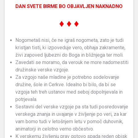
DAN SVETE BIRME BO OBJAVLJEN NAKNADNO
♦
♦ ♦
Nogometaš nisi, če ne igraš nogometa, zato je tudi
kristjan tisti, ki izpoveduje vero, obhaja zakramente,
živi zapoved ljubezni do Boga in bližnjega ter moli.
Zavedati se moramo, da verouk ne more nadomestiti
družinske verske vzgoje.
Za vzgojo naše mladine je potrebno sodelovanje
družine, šole in Cerkve. Idealno bi bilo, da bi se
vzgoja teh treh ustanov med seboj dopolnjevala in
potrjevala.
Sestavni del verske vzgoje pa sta tudi posredovanje
verskega znanja in uvajanje v življenje po veri, za kar
vam bomo tudi v letošnjem letu v pomoč duhovnik,
animatorji in celotno verno občestvo.
K verskemu življenju prav gotovo spada reden obisk