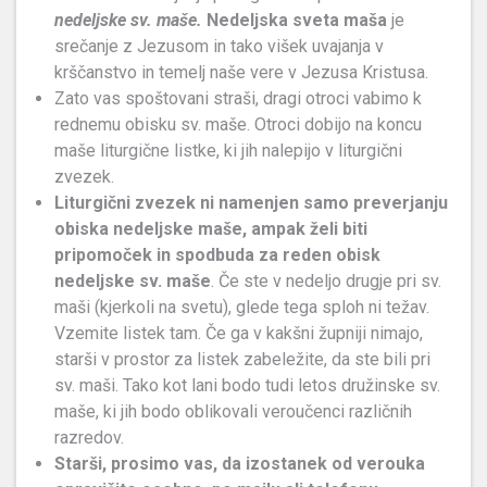
nedeljske sv. maše.
Nedeljska sveta maša
je
srečanje z Jezusom in tako višek uvajanja v
krščanstvo in temelj naše vere v Jezusa Kristusa.
Zato vas spoštovani straši, dragi otroci vabimo k
rednemu obisku sv. maše. Otroci dobijo na koncu
maše liturgične listke, ki jih nalepijo v liturgični
zvezek.
Liturgični zvezek ni namenjen samo preverjanju
obiska nedeljske maše, ampak želi biti
pripomoček in spodbuda za reden obisk
nedeljske sv. maše
. Če ste v nedeljo drugje pri sv.
maši (kjerkoli na svetu), glede tega sploh ni težav.
Vzemite listek tam. Če ga v kakšni župniji nimajo,
starši v prostor za listek zabeležite, da ste bili pri
sv. maši. Tako kot lani bodo tudi letos družinske sv.
maše, ki jih bodo oblikovali veroučenci različnih
razredov.
Starši, prosimo vas, da izostanek od verouka