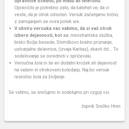
opravičite osebno, po mailu ali telefonu
.
Opravičilo je potrebno zato, da katehet ve, da vi
veste, da je otrok odsoten. Verouk začenjamo točno,
z zamujanjem se ovira potek ure.
V okviru verouka vas vabimo, da si vaš otrok
izbere dejavnosti, kot so
: ministrantska služba,
bralci Božje besede, Slomškovo bralno priznanje,
ustvarjalne delavnice, (izvaja Karitas), skavti itd…. To
sodelovanje se ovrednoti v spričevalu.
Veroučna šola ni še en dodatni krožek ali dejavnost
na vašem in otrokovem koledarju. Naj bo verouk
resnično šola za življenje.
Se vidimo, se srečujmo in sodelujmo pri vzgoji vsi.
župnik Srečko Hren