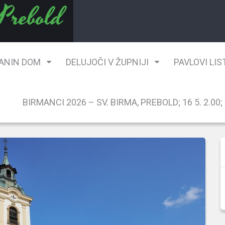
 Prebold
ANIN DOM
DELUJOČI V ŽUPNIJI
PAVLOVI LIS
BIRMANCI 2026 – SV. BIRMA, PREBOLD; 16 5. 2.00; G