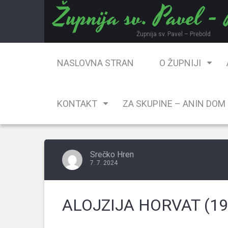
Župnija sv. Pavel -
Skip
to
content
Župnija sv. Pavel – Prebold
NASLOVNA STRAN
O ŽUPNIJI
KONTAKT
ZA SKUPINE – ANIN DOM
Srečko Hren
7. 7. 2024
ALOJZIJA HORVAT (19