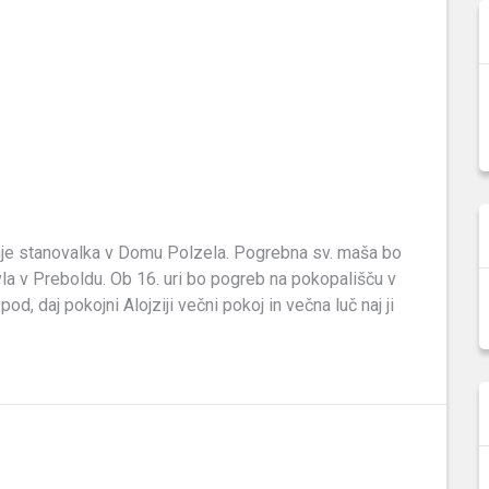
dnje stanovalka v Domu Polzela. Pogrebna sv. maša bo
Pavla v Preboldu. Ob 16. uri bo pogreb na pokopališču v
, daj pokojni Alojziji večni pokoj in večna luč naj ji