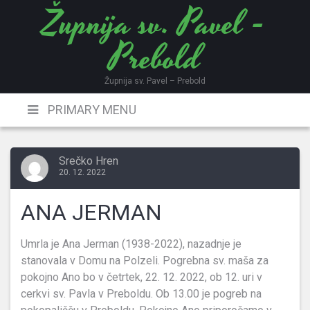
Župnija sv. Pavel -
Skip
to
Prebold
content
Župnija sv. Pavel – Prebold
PRIMARY MENU
Srečko Hren
20. 12. 2022
ANA JERMAN
Umrla je Ana Jerman (1938-2022), nazadnje je
stanovala v Domu na Polzeli. Pogrebna sv. maša za
pokojno Ano bo v četrtek, 22. 12. 2022, ob 12. uri v
cerkvi sv. Pavla v Preboldu. Ob 13.00 je pogreb na