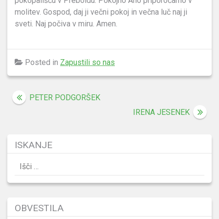
pokopališču v Preboldu. Pokojno Ano priporočamo v
molitev. Gospod, daj ji večni pokoj in večna luč naj ji
sveti. Naj počiva v miru. Amen.
Posted in
Zapustili so nas
Navigacija
PETER PODGORŠEK
prispevka
IRENA JESENEK
ISKANJE
Išči:
OBVESTILA