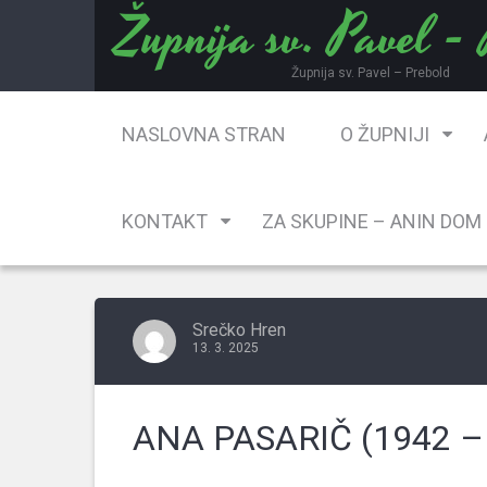
Župnija sv. Pavel -
Skip
to
content
Župnija sv. Pavel – Prebold
NASLOVNA STRAN
O ŽUPNIJI
KONTAKT
ZA SKUPINE – ANIN DOM
Srečko Hren
13. 3. 2025
ANA PASARIČ (1942 –