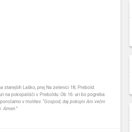
 starejših Laško, prej Na zelenici 18, Prebold.
uri na pokopališči v Preboldu. Ob 16. uri bo pogreba
iporočamo v molitev. “
Gospod, daj pokojni Ani večni
ru. Amen
.”