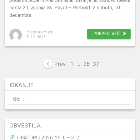
podarila Jože in Ana Strnišnik. Bival je na naslovu Reška
cesta 21, župnija Sv. Pavel – Prebold. V soboto, 10.
decembra …
Srečko Hren
PREBERI VEČ
8. 12. 2016
Posts
Prev
1
…
36
37
pagination
ISKANJE
Išči:
OBVESTILA
ORATORIJ 2026: 29. 6 – 3. 7.