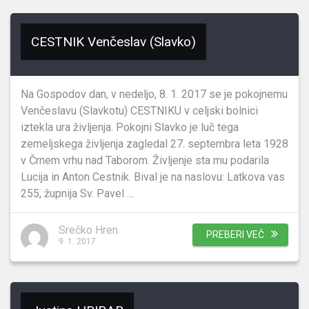
CESTNIK Venčeslav (Slavko)
Na Gospodov dan, v nedeljo, 8. 1. 2017 se je pokojnemu
Venčeslavu (Slavkotu) CESTNIKU v celjski bolnici
iztekla ura življenja. Pokojni Slavko je luč tega
zemeljskega življenja zagledal 27. septembra leta 1928
v Črnem vrhu nad Taborom. Življenje sta mu podarila
Lucija in Anton Cestnik. Bival je na naslovu: Latkova vas
255, župnija Sv. Pavel …
Srečko Hren
PREBERI VEČ
9. 1. 2017