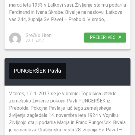
marca leta 1933 v Latkovi vasi. Življenje sta mu podarila
Ferdinand in Ivana Škrabe. Bival je na naslovu: Latkova
vas 244, župnija Sv. Pavel – Prebold. V sredo, …
Srečko Hren
PREBERI VEČ
30. 1. 2017
PUNGERŠEK Pavla
V torek, 17. 1. 2017 se je v bolnici Topolšica izteklo
zemeljsko življenje pokojni Pavli PUNGERŠEK iz
Prebolda. Pokojna Pavla je luč tega zemeljskega
življenja zagledala 14. novembra leta 1924 v Vojniku.
Življenje sta ji podarila Marija in Franc Pungeršek. Bivala
je na naslovu: Graščinska cesta 28, župnija Sv. Pavel –