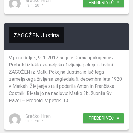
Srečko Hren
PREBERI VEČ
18. 1. 2017
ZAGOŽEN Justina
V ponedeljek, 9. 1. 2017 se je v Domu upokojencev
Prebold izteklo zemeljsko življenje pokojni Justini
ZAGOŽEN iz Matk. Pokojna Justina je luč tega
zemeljskega življenja zagledala 6. decembra leta 1920
v Matkah. Življenje sta ji podarila Anton in Frančiška
Cestnik. Bivala je na naslovu: Matke 3b, župnija Sv.
Pavel – Prebold. V petek, 13. …
Srečko Hren
PREBERI VEČ
10. 1. 2017