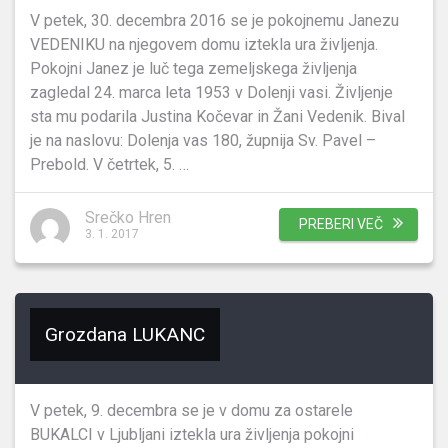
V petek, 30. decembra 2016 se je pokojnemu Janezu
VEDENIKU na njegovem domu iztekla ura življenja.
Pokojni Janez je luč tega zemeljskega življenja
zagledal 24. marca leta 1953 v Dolenji vasi. Življenje
sta mu podarila Justina Kočevar in Žani Vedenik. Bival
je na naslovu: Dolenja vas 180, župnija Sv. Pavel –
Prebold. V četrtek, 5. …
Srečko Hren
PREBERI VEČ
3. 1. 2017
Grozdana LUKANC
V petek, 9. decembra se je v domu za ostarele
BUKALCI v Ljubljani iztekla ura življenja pokojni