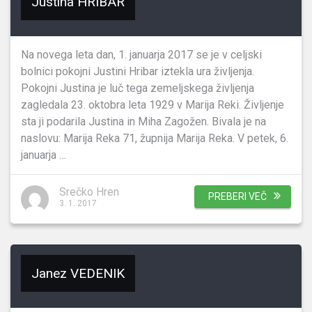
Justina HRIBAR
Na novega leta dan, 1. januarja 2017 se je v celjski
bolnici pokojni Justini Hribar iztekla ura življenja.
Pokojni Justina je luč tega zemeljskega življenja
zagledala 23. oktobra leta 1929 v Marija Reki. Življenje
sta ji podarila Justina in Miha Zagožen. Bivala je na
naslovu: Marija Reka 71, župnija Marija Reka. V petek, 6.
januarja …
Srečko Hren
PREBERI VEČ
3. 1. 2017
Janez VEDENIK