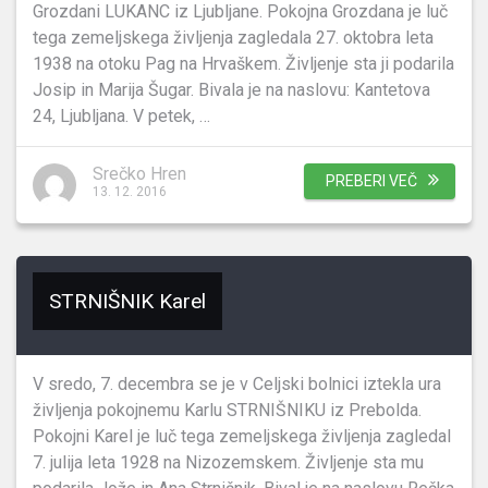
Grozdani LUKANC iz Ljubljane. Pokojna Grozdana je luč
tega zemeljskega življenja zagledala 27. oktobra leta
1938 na otoku Pag na Hrvaškem. Življenje sta ji podarila
Josip in Marija Šugar. Bivala je na naslovu: Kantetova
24, Ljubljana. V petek, …
Srečko Hren
PREBERI VEČ
13. 12. 2016
STRNIŠNIK Karel
V sredo, 7. decembra se je v Celjski bolnici iztekla ura
življenja pokojnemu Karlu STRNIŠNIKU iz Prebolda.
Pokojni Karel je luč tega zemeljskega življenja zagledal
7. julija leta 1928 na Nizozemskem. Življenje sta mu