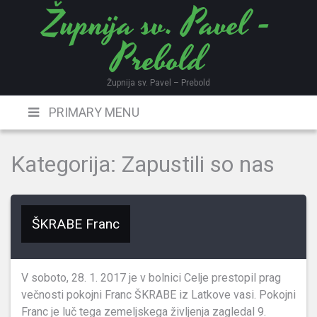
Župnija sv. Pavel -
Skip
to
Prebold
content
Župnija sv. Pavel – Prebold
PRIMARY MENU
Kategorija:
Zapustili so nas
ŠKRABE Franc
V soboto, 28. 1. 2017 je v bolnici Celje prestopil prag
večnosti pokojni Franc ŠKRABE iz Latkove vasi. Pokojni
Franc je luč tega zemeljskega življenja zagledal 9.