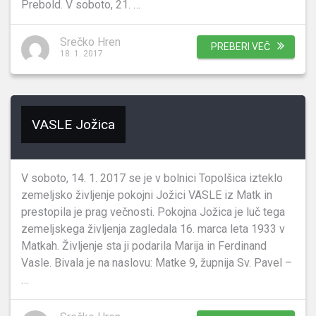
Prebold. V soboto, 21. …
Srečko Hren
PREBERI VEČ
18. 1. 2017
VASLE Jožica
V soboto, 14. 1. 2017 se je v bolnici Topolšica izteklo
zemeljsko življenje pokojni Jožici VASLE iz Matk in
prestopila je prag večnosti. Pokojna Jožica je luč tega
zemeljskega življenja zagledala 16. marca leta 1933 v
Matkah. Življenje sta ji podarila Marija in Ferdinand
Vasle. Bivala je na naslovu: Matke 9, župnija Sv. Pavel –
…