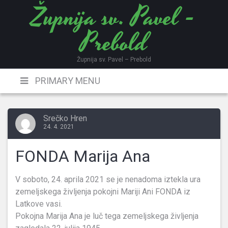
Župnija sv. Pavel -
Skip
to
Prebold
content
Župnija sv. Pavel – Prebold
PRIMARY MENU
Srečko Hren
24. 4. 2021
FONDA Marija Ana
V soboto, 24. aprila 2021 se je nenadoma iztekla ura
zemeljskega življenja pokojni Mariji Ani FONDA iz
Latkove vasi.
Pokojna Marija Ana je luč tega zemeljskega življenja