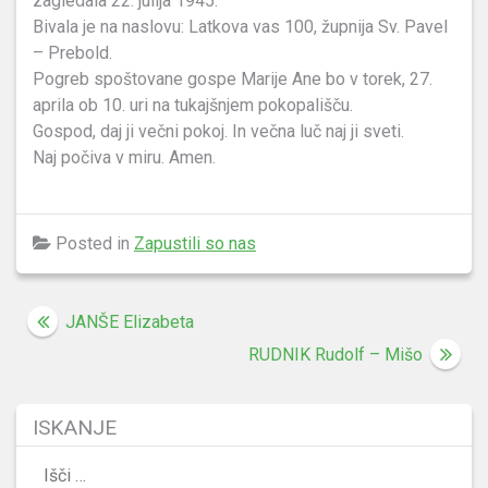
zagledala 22. julija 1945.
Bivala je na naslovu: Latkova vas 100, župnija Sv. Pavel
– Prebold.
Pogreb spoštovane gospe Marije Ane bo v torek, 27.
aprila ob 10. uri na tukajšnjem pokopališču.
Gospod, daj ji večni pokoj. In večna luč naj ji sveti.
Naj počiva v miru. Amen.
Posted in
Zapustili so nas
Navigacija
JANŠE Elizabeta
prispevka
RUDNIK Rudolf – Mišo
ISKANJE
Išči: