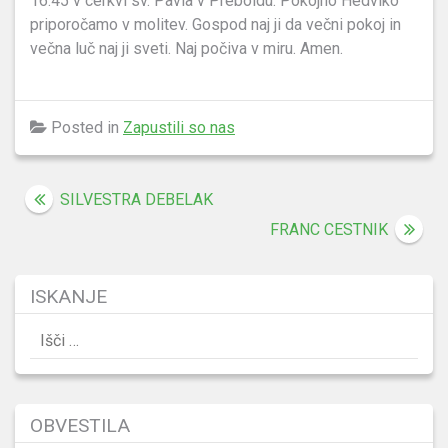
16.45 v cerkvi sv. Pavla v Preboldu. Pokojno Hedviko
priporočamo v molitev. Gospod naj ji da večni pokoj in
večna luč naj ji sveti. Naj počiva v miru. Amen.
Posted in
Zapustili so nas
Navigacija
SILVESTRA DEBELAK
prispevka
FRANC CESTNIK
ISKANJE
Išči:
OBVESTILA