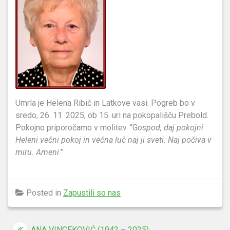
Umrla je Helena Ribič in Latkove vasi. Pogreb bo v
sredo, 26. 11. 2025, ob 15. uri na pokopališču Prebold.
Pokojno priporočamo v molitev. “G
ospod, daj pokojni
Heleni večni pokoj in večna luč naj ji sveti. Naj počiva v
miru. Ameni
.”
Posted in
Zapustili so nas
ANA VINCEKOVIĆ (1942 – 2025)