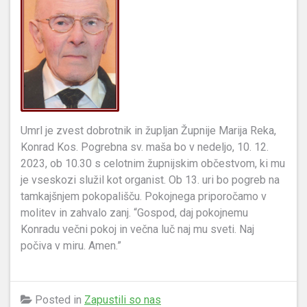
Umrl je zvest dobrotnik in župljan Župnije Marija Reka,
Konrad Kos. Pogrebna sv. maša bo v nedeljo, 10. 12.
2023, ob 10.30 s celotnim župnijskim občestvom, ki mu
je vseskozi služil kot organist. Ob 13. uri bo pogreb na
tamkajšnjem pokopališču. Pokojnega priporočamo v
molitev in zahvalo zanj. “Gospod, daj pokojnemu
Konradu večni pokoj in večna luč naj mu sveti. Naj
počiva v miru. Amen.”
Posted in
Zapustili so nas