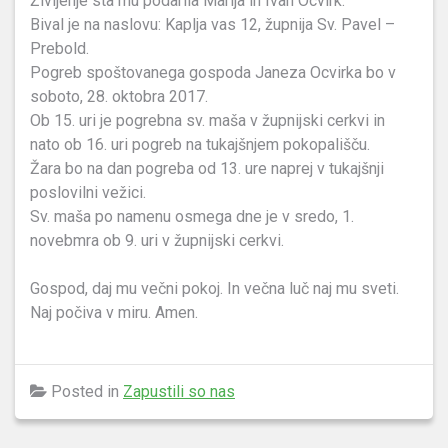
Življenje sta mu podarila Marija in Ivan Ocvirk.
Bival je na naslovu: Kaplja vas 12, župnija Sv. Pavel –
Prebold.
Pogreb spoštovanega gospoda Janeza Ocvirka bo v
soboto, 28. oktobra 2017.
Ob 15. uri je pogrebna sv. maša v župnijski cerkvi in
nato ob 16. uri pogreb na tukajšnjem pokopališču.
Žara bo na dan pogreba od 13. ure naprej v tukajšnji
poslovilni vežici.
Sv. maša po namenu osmega dne je v sredo, 1.
novebmra ob 9. uri v župnijski cerkvi.
Gospod, daj mu večni pokoj. In večna luč naj mu sveti.
Naj počiva v miru. Amen.
Posted in
Zapustili so nas