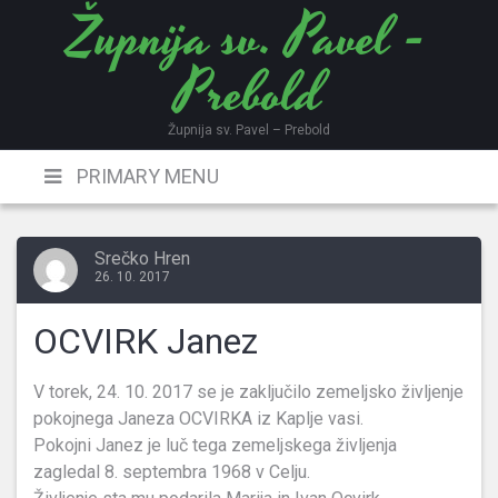
Župnija sv. Pavel -
Skip
to
Prebold
content
Župnija sv. Pavel – Prebold
PRIMARY MENU
Srečko Hren
26. 10. 2017
OCVIRK Janez
V torek, 24. 10. 2017 se je zaključilo zemeljsko življenje
pokojnega Janeza OCVIRKA iz Kaplje vasi.
Pokojni Janez je luč tega zemeljskega življenja
zagledal 8. septembra 1968 v Celju.