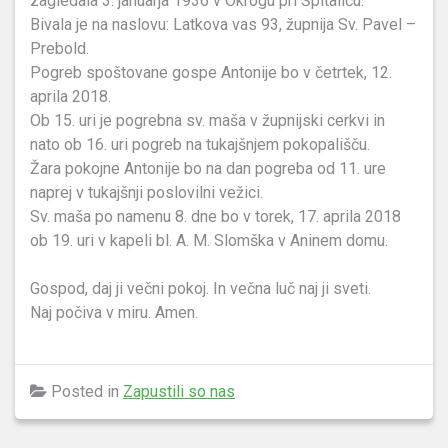
zagledala 3. januarja 1936 v Okrogu pri Špitaliču.
Bivala je na naslovu: Latkova vas 93, župnija Sv. Pavel –
Prebold.
Pogreb spoštovane gospe Antonije bo v četrtek, 12.
aprila 2018.
Ob 15. uri je pogrebna sv. maša v župnijski cerkvi in
nato ob 16. uri pogreb na tukajšnjem pokopališču.
Žara pokojne Antonije bo na dan pogreba od 11. ure
naprej v tukajšnji poslovilni vežici.
Sv. maša po namenu 8. dne bo v torek, 17. aprila 2018
ob 19. uri v kapeli bl. A. M. Slomška v Aninem domu.
Gospod, daj ji večni pokoj. In večna luč naj ji sveti.
Naj počiva v miru. Amen.
Posted in
Zapustili so nas