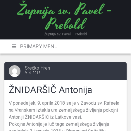
Župnija sv. Pavel -
Skip
to
Prebold
content
Župnija sv. Pavel – Prebold
PRIMARY MENU
Srečko Hren
9. 4. 2018
ŽNIDARŠIČ Antonija
V ponedeljek, 9. aprila 2018 se je v Zavodu sv. Rafaela
na Vranskem iztekla ura zemeljskega življenja pokojni
Antoniji ŽNIDARŠIČ iz Latkove vasi.
Pokojna Antonija je luč tega zemeljskega življenja