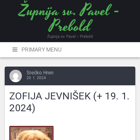
Župnija sv. Pavel -
Skip
to
Prebold
content
Župnija sv. Pavel – Prebold
PRIMARY MENU
Srečko Hren
20. 1. 2024
ZOFIJA JEVNIŠEK (+ 19. 1.
2024)