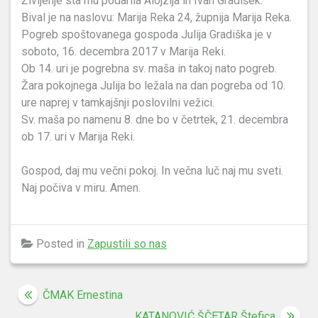
Življenje sta mu podarila Alojzija in Ivan Gradišek.
Bival je na naslovu: Marija Reka 24, župnija Marija Reka.
Pogreb spoštovanega gospoda Julija Gradiška je v
soboto, 16. decembra 2017 v Marija Reki.
Ob 14. uri je pogrebna sv. maša in takoj nato pogreb.
Žara pokojnega Julija bo ležala na dan pogreba od 10.
ure naprej v tamkajšnji poslovilni vežici.
Sv. maša po namenu 8. dne bo v četrtek, 21. decembra
ob 17. uri v Marija Reki.
Gospod, daj mu večni pokoj. In večna luč naj mu sveti.
Naj počiva v miru. Amen.
Posted in
Zapustili so nas
Navigacija
ČMAK Ernestina
KATANOVIĆ ŠČETAR Štefica