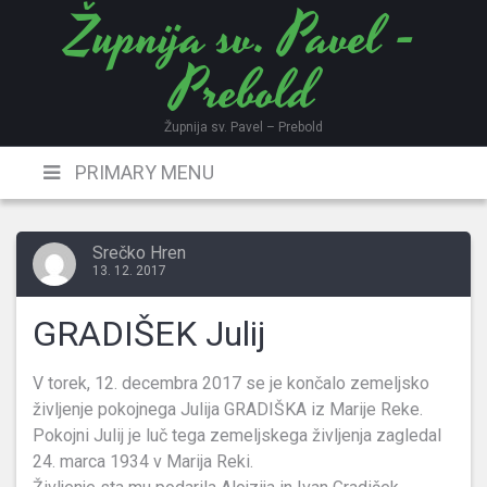
Župnija sv. Pavel -
Skip
to
Prebold
content
Župnija sv. Pavel – Prebold
PRIMARY MENU
Srečko Hren
13. 12. 2017
GRADIŠEK Julij
V torek, 12. decembra 2017 se je končalo zemeljsko
življenje pokojnega Julija GRADIŠKA iz Marije Reke.
Pokojni Julij je luč tega zemeljskega življenja zagledal
24. marca 1934 v Marija Reki.