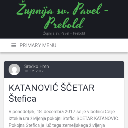
Župnija sv. Pavel -
Skip
to
Prebold
content
Župnija sv. Pavel – Prebold
PRIMARY MENU
Srečko Hren
18. 12. 2017
KATANOVIĆ ŠČETAR
Štefica
V ponedeljek, 18. decembra 2017 se je v bolnici Celje
iztekla ura življenja pokojni Štefici ŠČETAR KATANOVIĆ.
Pokojna Štefica je luč tega zemeljskega življenja