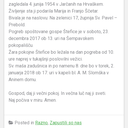
zagledala 4. junija 1954 v Jarčanih na Hrvaškem.
Življenje sta ji podarila Marija in Franjo Ščetar.
Bivala je na naslovu: Na zelenici 17, župnija Sv. Pavel –
Prebold.
Pogreb spoštovane gospe Štefice je v soboto, 23.
decembra 2017 ob 13. uri na Šempavskem
pokopališču.
Žara pokojne Štefice bo ležala na dan pogreba od 10.
ure naprej v tukajšnji poslovilni vežici.
Sv. maša zadušnica in po namenu 8. dne bo v torek, 2.
januarja 2018 ob 17. uri v kapeli bl. A. M. Slomška v
Aninem domu.
Gospod, daj ji večni pokoj. In večna luč naj ji sveti.
Naj počiva v miru. Amen.
Posted in
Razno
,
Zapustili so nas