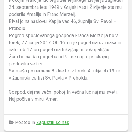
Pokojni Franc je luč tega zemeljskega življenja zagledal
24. septembra leta 1949 v Grajski vasi. Življenje sta mu
podarila Amalija in Franc Merzelj.
Bival je na naslovu: Kaplja vas 46, župnija Sv. Pavel –
Prebold.
Pogreb spoštovanega gospoda Franca Merzelja bo v
torek, 27. junija 2017. Ob 16. uri je pogrebna sv. maša in
nato ob 17. uri pogreb na tukajšnjem pokopališču.
Žara bo na dan pogreba od 9. ure naprej v tukajšnji
poslovilni vežici.
Sv. maša po namenu 8. dne bo v torek, 4. julija ob 19. uri
v župnijski cerkvi Sv. Pavla v Preboldu.
Gospod, daj mu večni pokoj. In večna luč naj mu sveti.
Naj počiva v miru. Amen.
Posted in
Zapustili so nas