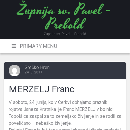
Župnija sv. Pavel -
Skip
to
Prebold
content
Župnija sv. Pavel – Prebold
PRIMARY MENU
Srečko Hren
24. 6. 2017
MERZELJ Franc
V soboto, 24. junija, ko v Cerkvi obhajamo praznik
rojstva Janeza Krstnika je Franc MERZELJ v bolnici
Topolšica zaspal za to zemeljsko življenje in se rodil za
poveličano – nebeško življenje.