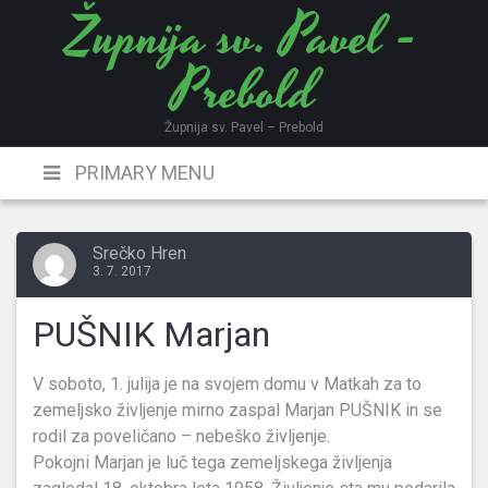
Župnija sv. Pavel -
Skip
to
Prebold
content
Župnija sv. Pavel – Prebold
PRIMARY MENU
Srečko Hren
3. 7. 2017
PUŠNIK Marjan
V soboto, 1. julija je na svojem domu v Matkah za to
zemeljsko življenje mirno zaspal Marjan PUŠNIK in se
rodil za poveličano – nebeško življenje.
Pokojni Marjan je luč tega zemeljskega življenja