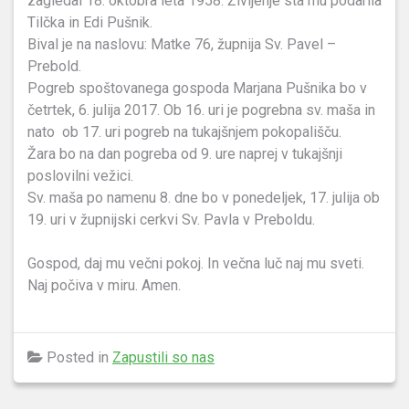
zagledal 18. oktobra leta 1958. Življenje sta mu podarila
Tilčka in Edi Pušnik.
Bival je na naslovu: Matke 76, župnija Sv. Pavel –
Prebold.
Pogreb spoštovanega gospoda Marjana Pušnika bo v
četrtek, 6. julija 2017. Ob 16. uri je pogrebna sv. maša in
nato ob 17. uri pogreb na tukajšnjem pokopališču.
Žara bo na dan pogreba od 9. ure naprej v tukajšnji
poslovilni vežici.
Sv. maša po namenu 8. dne bo v ponedeljek, 17. julija ob
19. uri v župnijski cerkvi Sv. Pavla v Preboldu.
Gospod, daj mu večni pokoj. In večna luč naj mu sveti.
Naj počiva v miru. Amen.
Posted in
Zapustili so nas